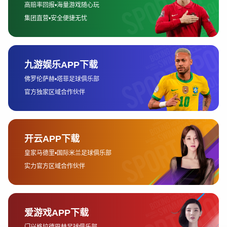
进行详尽讲解，为读者提供
实用的入门指南与进阶攻
略。首先，我们将介绍1xBet
体育的整体功能布局及优
势，让新手快速了解平台的
核心魅力；其次，详细拆解
常见的体育博彩玩法，包括
单场投注、串关组合及特殊
玩法；第三部分将分享科学
的投注策略和风险管理方
法，帮助玩家提升胜率和资
金管理能力；最后，解析