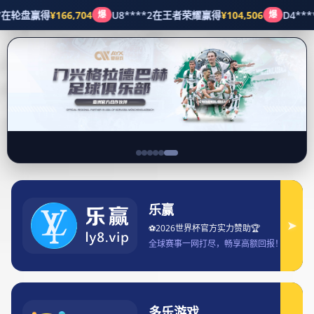
经典案例
首页
经典案例
1xBet体育全面解析与最新玩法攻
略详解