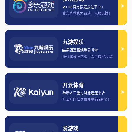
1xBet体育全面解析与最新玩法攻略详解
2026-05-18 02:34:39
明白了，我会严格按照你的要求来生成文章，保持结
构清晰、段落均衡、字数合理，并使用 `
` 和 `