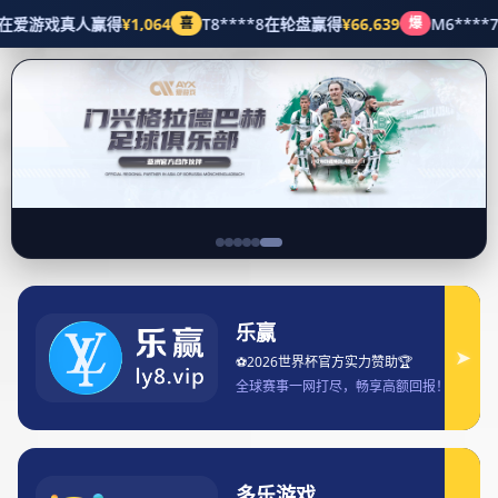
经典案例
首页
经典案例
云霄体育创新发展助力全民健身提
升体育产业竞争力