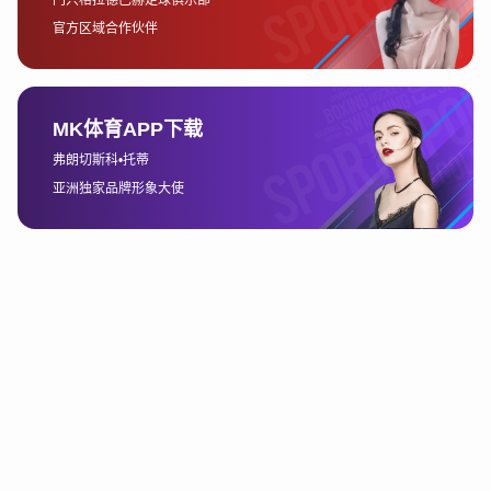
赛事走势分析是赢球策略中的核心环节。权威中文体
育推荐指南通常从宏观趋势入手，分析联赛阶段性特
点，例如强弱分化、主客场差异以及赛季中后期的动
力变化，从而把握整体方向。
在具体比赛层面，指南会结合即时数据与历史样本，
对盘口变化、指数调整进行解读。这些细微变化往往
反映了市场预期与真实实力之间的差距，是判断比赛
潜在走向的重要信号。
更进一步，走势分析并非孤立存在，而是动态调整的
过程。权威指南强调赛前、赛中与赛后的连续观察，
通过对比预期与结果，不断修正分析逻辑，帮助读者
形成更成熟、更稳定的判断能力。
三、赢球策略构建
在掌握信息与走势之后，如何转化为可执行的赢球策