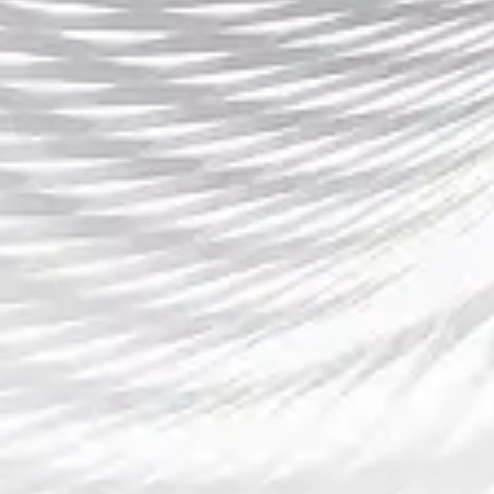
工具，而是一套完整的分析与决策方法论。它通过权
威信息、科学分析与理性策略，引导读者建立系统化
的赛事认知框架。
在长期实践中，遵循指南所倡导的思维方式，不仅有
助于提升对赛事走势的判断准确度，更能培养稳健、
理性的参与心态。最终，读者收获的不只是短期成
绩，更是一种可持续提升的体育分析能力。
Prev Post
Next Post