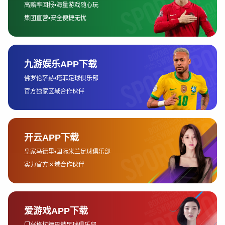
体报道以及长期跟踪的统计资料，指南为分析者提供
了真实、完整且可追溯的信息基础。这种信息优势有
效避免了道听途说和情绪化判断，为理性分析奠定了
坚实根基。
在权威信息的支持下，赛事解读不再停留于表面比
分，而是深入到球队结构、球员状态、战术演变等关
键层面。指南通常会对联赛背景、历史交锋、赛程密
度等因素进行系统梳理，使读者能够站在更高的视角
理解比赛走势。
此外，权威性还体现在专业团队的长期积累之上。通
过多年持续跟踪不同项目和联赛，推荐指南形成了稳
定的数据模型与分析框架，这种经验沉淀并非短期信
息拼凑可比，为精准判断提供了长期可信的参考。
二、赛事走势解析