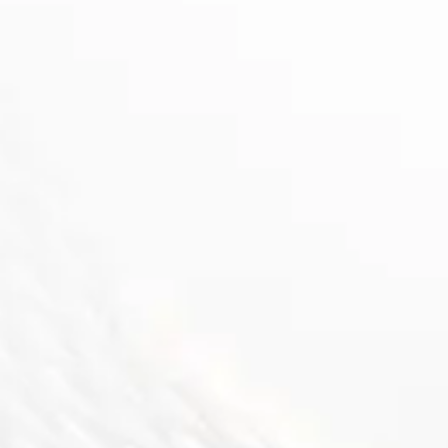
台具备更强的内容生产能力与传播效率。
用户共创机制是6t体育互动生态的重要
题讨论、赛事评论、互动活动等方式增强
牌塑造提供了丰富的社群价值。
与此同时，6t体育积极拓展线上线下融
式，延伸平台影响力。线上互动与线下体
实现全民参与、全民共享的娱乐新模式。
四、产业协同发展
在创新发展战略的推动下，6t体育主动
资源整合与优势互补，形成以平台为核心
升级。
品牌合作与商业模式创新是6t体育实现
精准营销方案，实现流量价值转化与品牌
多元化盈利模式，增强盈利能力与市场韧