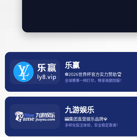
6t体育引领数字竞技
台创新发展战略
2026-02-23 02:04:01
在数字经济浪潮奔涌向前的时代背景下，
参与的方式。6t体育以创新为引擎，以科
时代，打造全民互动娱乐新体验平台”的战
生态、产业协同四大方面展开系统阐述，