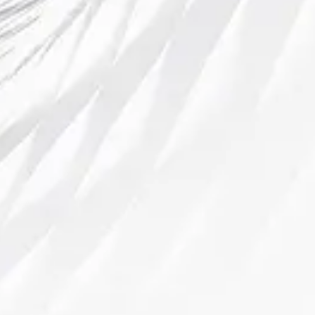
联系爱游戏体育平台
13594780210
reputable@msn.com
福泉市厌树府266号