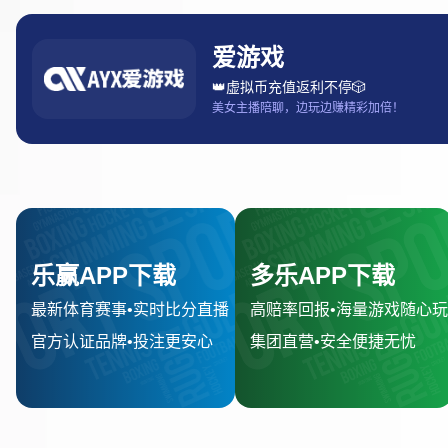
构建开放共享的互动娱乐新生态，推动体
乐与服务于一体的综合性平台，开启数字
一、战略定位升级
6t体育立足数字竞技新时代，以“科技赋
新发展战略。在传统体育产业向数字化转
竞技与互动娱乐深度融合的创新平台，明
在战略层面，6t体育不仅关注赛事内容
阵的布局，实现竞技直播、互动竞猜、社
观赛工具转变为综合性娱乐互动空间，满
同时，6t体育以全球化视野审视产业格
理念与管理经验，提升品牌竞争力与市场
能力，为行业发展树立标杆。
二、科技驱动创新