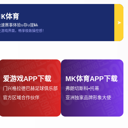
导航
解读爱游戏体育
经典案例
集团新闻
服务类型
联系爱游戏体育平台