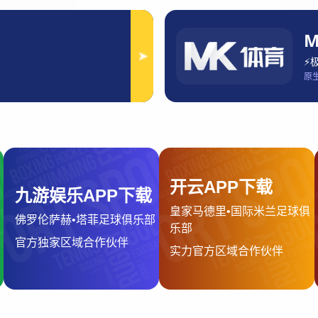
访问限制
多外资网站和平台的可用性。bet365作为一家国际博彩
府的严格审查和封锁。中国的《互联网信息服务管理办
营，因此bet365在中国大陆无法直接访问。即使用户通
也会遇到无法加载网页的情况。
关监管机构不断加大对境外博彩网站的封锁力度。对于那
见的情况是页面无法加载，或者出现连接超时的错误提示。此
理服务器等绕过手段进行了打击，使得通过这些技术手段访
私人网络（VPN）等方式突破访问限制，访问bet365并
真实IP地址，伪装成其他国家的用户，从而绕过中国的网
65依然存在一定的法律风险，特别是对于那些频繁进行在线博