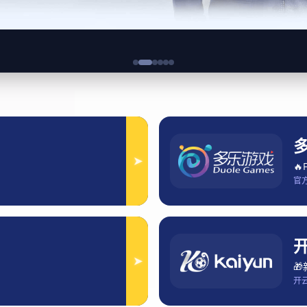
他可用国家的访问情况解析
在线博彩公司，提供多种体育赛事的投注以及其他娱乐服务。
的访问情况进行详细分析。文章首先概述了bet365在中国的
该平台的可用性。接着，文章将分析bet365在其他国家
洲的访问状况。最后，文章将讨论技术手段如何帮助用户
来说，本文旨在为读者提供一份全面的bet365在全球范