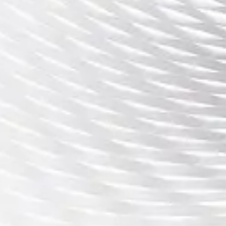
为顺利，尤其是在有明确博彩法规的国家
障。
展望未来，随着网络技术的进一步发展，用
封锁和合法性问题仍然是用户需要关注的重
其在各国的运营将继续受到各国监管政策
Prev Post
Next Post