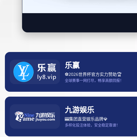
bet365在中国及其
2025-01-12 21:09:01
文章摘要：bet365是一家国际知名的
本文将对bet365在中国及其他可用国家
访问限制，探讨了中国的法律环境如何影响
的可用情况，特别是其在欧洲、亚洲和美
突破访问限制，以及未来可能的趋势。整体