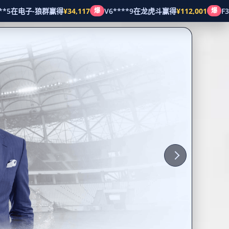
联系爱游戏体育平台
解析