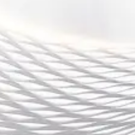
此外，平台还积极构建开放生态系统，整合体育资
讯、赛事直播、社交互动和在线支付等功能，实现一
站式服务。用户无需切换多个应用即可完成信息获
取、赛事观看、社交互动及交易支付，极大提高了平
台的综合服务能力和用户体验。
跨平台整合还体现在内容生态上。488体育通过合作伙
伴和内容供应商引入丰富的赛事和娱乐资源，实现了
内容多样化与高质量并存。这不仅满足了不同用户群
体的需求，也增强了平台的竞争力和品牌影响力，使
其在数字化体育娱乐平台中占据领先地位。
4、创新营销模式
在营销方面，488体育采用了数字化创新策略，形成了
独特的营销模式。平台通过数据分析精准识别潜在用
户，并利用社交媒体、短视频和直播等多渠道触达目