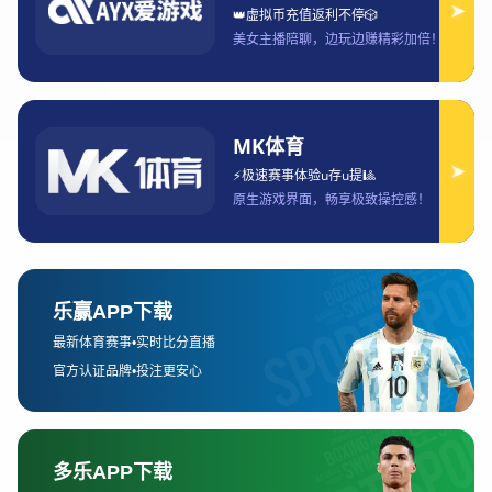
HTML 标签包装，并生成约3000字左右的内容。下面
是文章示例：
---
在数字化浪潮席卷全球的今天，体育娱乐行业正迎来
前所未有的变革。作为行业先锋，488体育通过创新的
数字化策略和先进的技术手段，为用户打造了一个全
新的体育娱乐平台，赋予传统体育娱乐以前所未有的
活力与互动体验。本文将围绕488体育如何引领数字化
浪潮展开详细阐述，分别从数字化技术应用、智能化
用户体验、跨平台整合服务以及创新营销模式四个方
面进行深入分析。通过对每个方面的细致探讨，读者
可以全面理解488体育在数字化浪潮中的独特优势，以
及它如何在竞争激烈的市场中脱颖而出，塑造未来体
育娱乐的新生态。本文不仅展示了488体育在技术创新
与用户体验上的卓越表现，也呈现了其在体育娱乐行