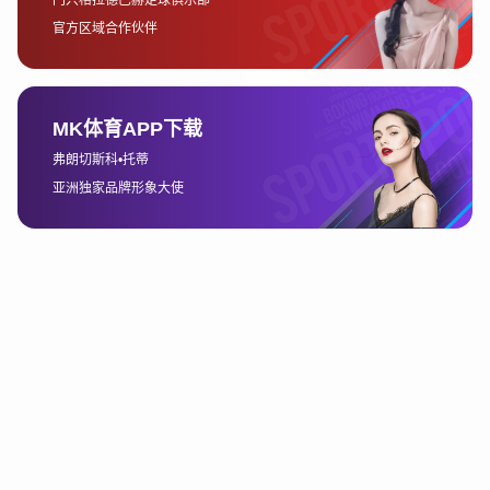
此外，数字化技术还赋能了平台的安全与稳定运行。
488体育利用区块链技术保障交易的透明性与安全性，
同时通过云端架构实现高并发访问和系统快速响应，
确保用户在高峰时段也能畅享无延迟的体育娱乐服
务。技术与体验的紧密结合，使488体育成为数字化体
育娱乐的典范。
2、智能化用户体验
在用户体验方面，488体育致力于打造智能化、互动化
和沉浸式的娱乐体验。平台通过智能推荐系统，根据
用户的历史偏好和兴趣，为每位用户定制个性化的内
容界面。这种高度智能化的服务让用户能够更轻松地
找到自己感兴趣的赛事和活动。
互动体验也是488体育的核心竞争力之一。平台引入了
实时弹幕、虚拟赛事社区以及多维度互动功能，让用