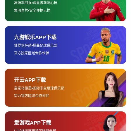
业中开创性的探索和实践，体现出数字化时代体育娱
乐平台的发展趋势和未来潜力。
1、数字化技术应用
488体育在数字化技术应用方面展现出强大的创新能
力。通过引入人工智能、大数据分析以及云计算技
术，平台能够实时分析用户行为和偏好，为用户提供
个性化的体育内容推荐。这不仅提升了用户粘性，也
增强了平台的服务智能化水平。
与此同时，488体育注重数据的深度挖掘与应用。通过
对海量体育数据进行整合分析，平台能够为用户提供
精准的赛事预测、智能赛事推荐和互动体验，让用户
在参与中获得更丰富、更科学的娱乐体验。这种技术
应用不仅提升了用户体验，也为平台的商业决策提供
了有力的数据支持。